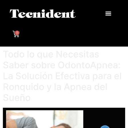
0
Todo lo que Necesitas
Saber sobre OdontoApnea:
La Solución Efectiva para el
Ronquido y la Apnea del
Sueño