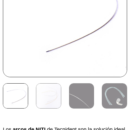
Los
arcos de NITI
de Tecnident son la solución ideal