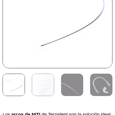
Los
arcos de NITI
de Tecnident son la solución ideal