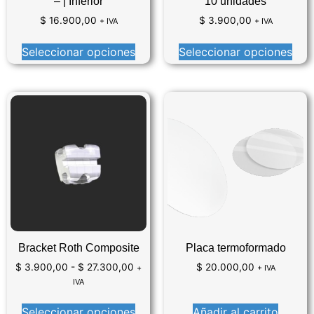
– | Inferior
10 unidades
$
16.900,00
$
3.900,00
+ IVA
+ IVA
Seleccionar opciones
Seleccionar opciones
Bracket Roth Composite
Placa termoformado
$
3.900,00
-
$
27.300,00
$
20.000,00
+
+ IVA
IVA
Seleccionar opciones
Añadir al carrito